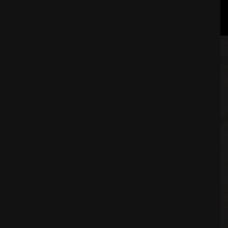
POLÍTICA DE PRIVACIDADE E DADOS PESSOAIS
LIVRO RECLAMAÇÕES
WHATSAPP
O FACEBOOK
INSTAGRAM
LINKEDIN
RNET 9965
EDIÇÃO DE RESERVA
MORADA:
TV GLÓRIA 22
LISBOA,
LISBOA
1250-118
PORTUGAL
TELEFONE:
+351 211 164 120