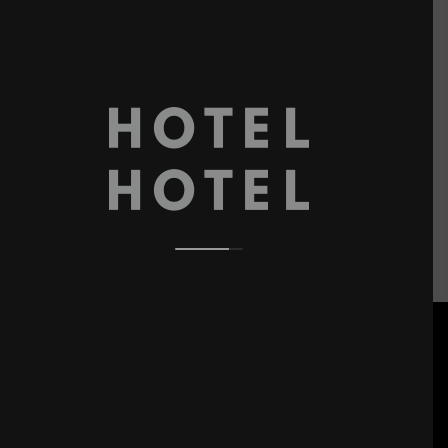
[Clique para ampliar]
25% OFF | Pequeno-almoço
incluído | Estadia totalmente
Mais Informações
reembolsável
RESERVE JÁ!
QUARTOS
OFERTAS ESPECIAIS
GALERIA
RESTAURANTE & BAR
WHAT'S HAPPENING
AULAS YOGA
REVIEWS
VOUCHERS
EXPLORE LISBOA
IMPRENSA
A EQUIPA
SUSTENTABILIDADE
PERGUNTAS FREQUENTES
LOCALIZAÇÃO
CONTACTE-NOS