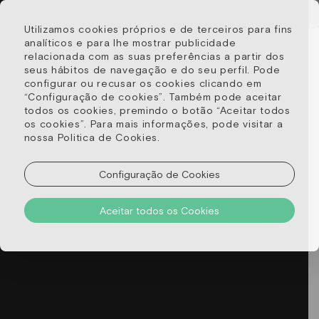
QUARTOS
OFERTAS ESPECIAIS
GALERIA
RESTAURANTE & BAR
Utilizamos cookies próprios e de terceiros para fins
analíticos e para lhe mostrar publicidade
LOCALIZAÇÃO
relacionada com as suas preferências a partir dos
seus hábitos de navegação e do seu perfil. Pode
configurar ou recusar os cookies clicando em
“Configuração de cookies”. Também pode aceitar
todos os cookies, premindo o botão “Aceitar todos
Ofertas Especiais
os cookies”. Para mais informações, pode visitar a
nossa Politica de Cookies.
Configuração de Cookies
Aceitar todos os Cookies
Tarifas exclusivas no nosso website com
pequeno-almoço incluído e condições especiais
de cancelamento. Disponível também um walking
tour gratuito pela cidade (sujeito à
disponibilidade).