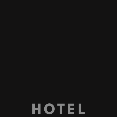
La nouvelle ju
al, un restaurant pensé
"La terrasse avec piscine
et une carte suffisamment
Hotel Hotel, à côté de l
sushis, des ceviches et de
Lire ici l'article complet