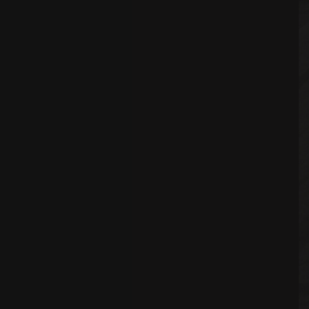
ADRESSE:
TV GLÓRIA 22
LISBOA,
LISBOA
1250-118
PORTUGAL
TÉLÉPHONE:
+351 211 164 120
SOCIAL MEDIA