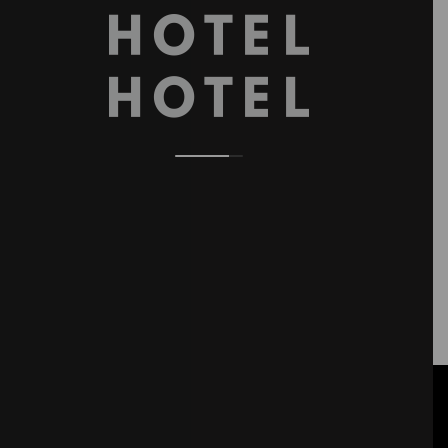
SPIELEN SIE TENNIS MIT FREDERICO GIL
ATP-WELTRANGLISTE 62º | WELTMEISTER MS35
Bei der Rackets Pro Academy von Fred Gil glauben wir,
dass wir in erster Linie Menschen sind. Wir bearbeiten
den mentalen Teil, die taktischen Aspekte, die
technischen Details und die körperliche Verfassung als
Ganzes.
Mehr Info
RÄUME
SONDERANGEBOTE
GALERIE
RESTAURANT & BAR
WAS PASSIERT
YOGA-KURSE
REZENSIONEN
GESCHENKKARTEN
ERKUNDEN SIE LISSABON
DRÜCKEN SIE