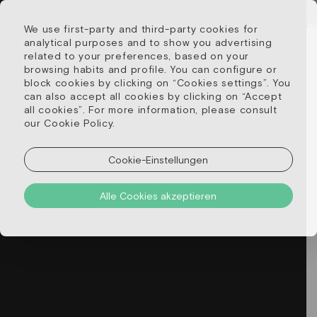
RÄUME
SONDERANGEBOTE
GALERIE
We use first-party and third-party cookies for
RESTAURANT & BAR
STANDORT
analytical purposes and to show you advertising
related to your preferences, based on your
browsing habits and profile. You can configure or
block cookies by clicking on “Cookies settings”. You
can also accept all cookies by clicking on “Accept
all cookies”. For more information, please consult
Was passiert
our Cookie Policy.
Cookie-Einstellungen
Alle Cookies akzeptieren
LIVE-MUSIK - TIERRESTAURANT
Live-Musik in unserem Restaurant
Donnerstags – Gitarrenmusik
Freitags – Bossa Nova Musik
20:00 - 23:00 Uhr