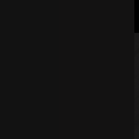
UNSER TEAM
NACHHALTIGKEIT
FAQ
STANDORT
KONTAKTIERE UNS
DATENSCHUTZ UND DATENPOLITIK
BESCHWERDEBUCH
WHATSAPP
FACEBOOK
INSTAGRAM
LINKEDIN
RNET 9965
RESERVIERUNG BEARBEITEN
SOCIAL MEDIA