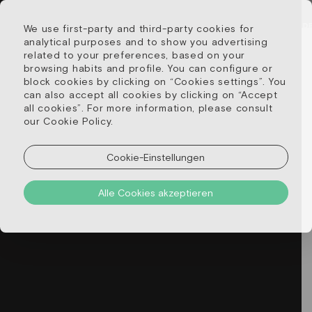
RÄUME
SONDERANGEBOTE
GALERIE
We use first-party and third-party cookies for
RESTAURANT & BAR
STANDORT
analytical purposes and to show you advertising
related to your preferences, based on your
browsing habits and profile. You can configure or
block cookies by clicking on “Cookies settings”. You
can also accept all cookies by clicking on “Accept
all cookies”. For more information, please consult
Erkunden Sie Lissabon
our Cookie Policy.
Cookie-Einstellungen
Alle Cookies akzeptieren
Tauchen Sie ein in den pulsierenden Charme
Lissabons – vom idealen Ausgangspunkt aus. Nur